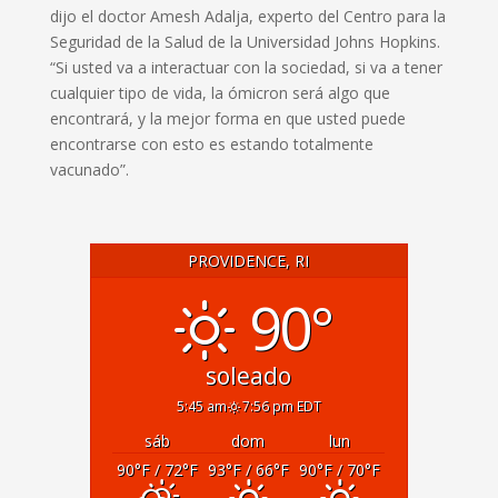
dijo el doctor Amesh Adalja, experto del Centro para la
Seguridad de la Salud de la Universidad Johns Hopkins.
“Si usted va a interactuar con la sociedad, si va a tener
cualquier tipo de vida, la ómicron será algo que
encontrará, y la mejor forma en que usted puede
encontrarse con esto es estando totalmente
vacunado”.
PROVIDENCE, RI
90°
soleado
5:45 am
7:56 pm EDT
sáb
dom
lun
90
°F
/ 72
°F
93
°F
/ 66
°F
90
°F
/ 70
°F