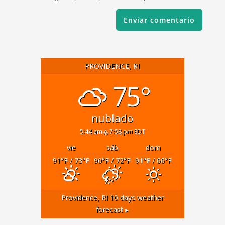
PROVIDENCE, RI
75°
nublado
5:44 am
7:58 pm EDT
vie
sáb
dom
91
°F
/ 73
°F
90
°F
/ 72
°F
91
°F
/ 66
°F
Providence, RI
10 days weather
forecast ▸