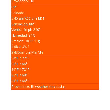
Providence, RI
81°
Soleado
5:45 am
7:56 pm EDT
Sensación: 88
°F
Viento: 4
mph
240
°
Humedad: 84
%
Presión: 30.09
"Hg
Índice UV: 1
Sáb
Dom
Lun
Mar
Mié
90
°F
/ 72
°F
91
°F
/ 66
°F
90
°F
/ 72
°F
86
°F
/ 68
°F
84
°F
/ 66
°F
Providence, RI
weather forecast ▸