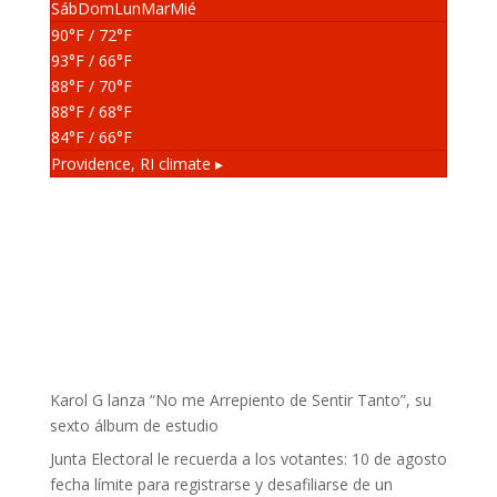
Sáb
Dom
Lun
Mar
Mié
90
°F
/ 72
°F
93
°F
/ 66
°F
88
°F
/ 70
°F
88
°F
/ 68
°F
84
°F
/ 66
°F
Providence, RI
climate ▸
Karol G lanza “No me Arrepiento de Sentir Tanto”, su
sexto álbum de estudio
Junta Electoral le recuerda a los votantes: 10 de agosto
fecha límite para registrarse y desafiliarse de un