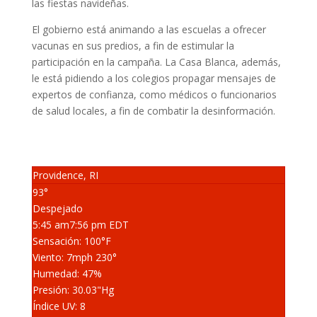
las fiestas navideñas.
El gobierno está animando a las escuelas a ofrecer
vacunas en sus predios, a fin de estimular la
participación en la campaña. La Casa Blanca, además,
le está pidiendo a los colegios propagar mensajes de
expertos de confianza, como médicos o funcionarios
de salud locales, a fin de combatir la desinformación.
Providence, RI
93°
Despejado
5:45 am
7:56 pm EDT
Sensación: 100
°F
Viento: 7
mph
230
°
Humedad: 47
%
Presión: 30.03
"Hg
Índice UV: 8