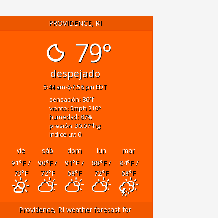
PROVIDENCE, RI
79°
despejado
5:44 am
7:58 pm EDT
sensación: 86
°f
viento: 5
mph
210
°
humedad: 87
%
presión: 30.07
"hg
índice uv: 0
vie
sáb
dom
lun
mar
91
°F
/
90
°F
/
91
°F
/
88
°F
/
84
°F
/
73
°F
72
°F
68
°F
72
°F
68
°F
Providence, RI
weather forecast for