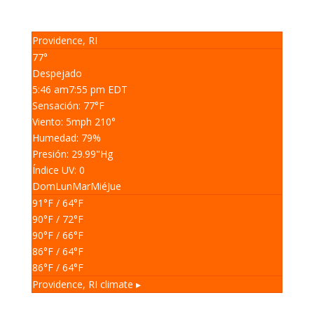
Providence, RI
77°
Despejado
5:46 am
7:55 pm EDT
Sensación: 77
°F
Viento: 5
mph
210
°
Humedad: 79
%
Presión: 29.99
"Hg
Índice UV: 0
Dom
Lun
Mar
Mié
Jue
91
°F
/ 64
°F
90
°F
/ 72
°F
90
°F
/ 66
°F
86
°F
/ 64
°F
86
°F
/ 64
°F
Providence, RI
climate ▸