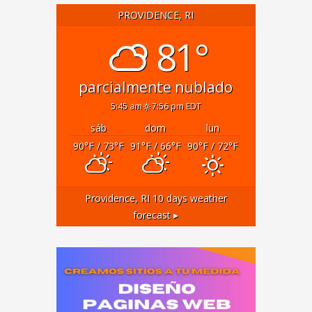
PROVIDENCE, RI
81°
parcialmente nublado
5:45 am
7:56 pm EDT
sáb
dom
lun
90
°F
/ 73
°F
91
°F
/ 66
°F
90
°F
/ 72
°F
Providence, RI
10 days weather
forecast ▸