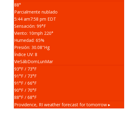
88°
Parcialmente nublado
5:44 am
7:58 pm EDT
Sensación: 99
°F
Viento: 10
mph
220
°
Humedad: 65
%
Presión: 30.08
"Hg
Índice UV: 8
Vie
Sáb
Dom
Lun
Mar
93
°F
/ 73
°F
91
°F
/ 73
°F
91
°F
/ 66
°F
90
°F
/ 70
°F
88
°F
/ 68
°F
Providence, RI
weather forecast for tomorrow ▸