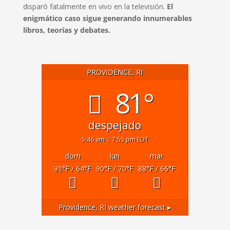
disparó fatalmente en vivo en la televisión.
El
enigmático caso sigue generando innumerables
libros, teorías y debates.
PROVIDENCE, RI
81°
despejado
5:46 am
7:55 pm EDT
dom
lun
mar
91
°F
/ 64
°F
90
°F
/ 70
°F
88
°F
/ 66
°F
Providence, RI
weather forecast ▸