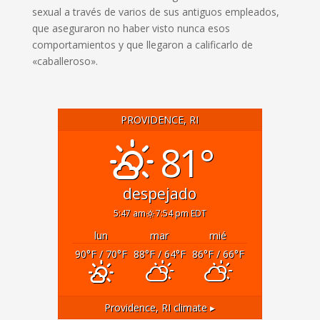
sexual a través de varios de sus antiguos empleados,
que aseguraron no haber visto nunca esos
comportamientos y que llegaron a calificarlo de
«caballeroso».
PROVIDENCE, RI
81°
despejado
5:47 am
7:54 pm EDT
lun
mar
mié
90
°F
/ 70
°F
88
°F
/ 64
°F
86
°F
/ 66
°F
Providence, RI
climate ▸