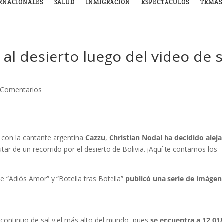
RNACIONALES
SALUD
INMIGRACIÓN
ESPECTÁCULOS
TEMAS
 al desierto luego del video de 
 Comentarios
 con la cantante argentina
Cazzu
,
Christian Nodal
ha decidido aleja
tar de un recorrido por el desierto de Bolivia. ¡Aquí te contamos los
de “Adiós Amor” y “Botella tras Botella”
publicó una serie de imágen
 continuo de sal y el más alto del mundo, pues
se encuentra a 12,01