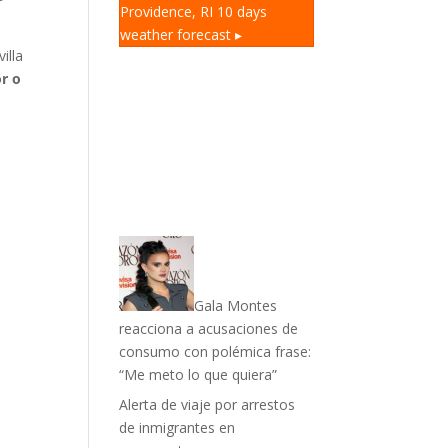
Providence, RI
10 days
weather forecast ▸
illa
or o
Gala Montes
reacciona a acusaciones de
consumo con polémica frase:
“Me meto lo que quiera”
Alerta de viaje por arrestos
de inmigrantes en