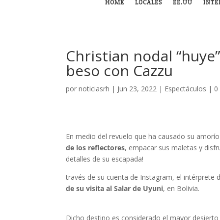
HOME
LOCALES
EE.UU
INTE
Christian nodal “huye”
beso con Cazzu
por
noticiasrh
|
Jun 23, 2022
|
Espectáculos
|
0
En medio del revuelo que ha causado su amorío
de los reflectores
, empacar sus maletas y disfru
detalles de su escapada!
través de su cuenta de Instagram, el intérprete 
de su visita al Salar de Uyuni
, en Bolivia.
Dicho destino es considerado el mayor desierto