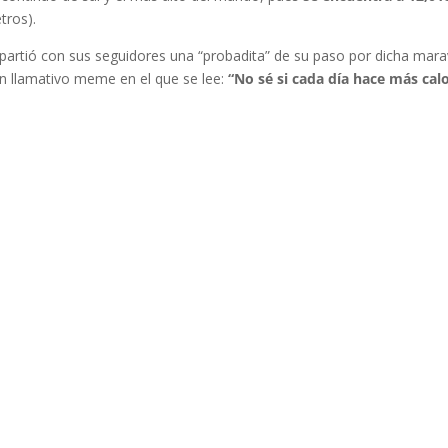
tros).
partió con sus seguidores una “probadita” de su paso por dicha marav
un llamativo meme en el que se lee:
“No sé si cada día hace más cal