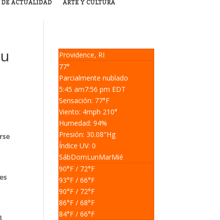
 DE ACTUALIDAD
ARTE Y CULTURA
su
Providence, RI
77°
Parcialmente nublado
5:45 am
7:56 pm EDT
Sensación: 77
°F
Viento: 4
mph
210
°
Humedad: 94
%
Presión: 30.08
"Hg
rse
Índice UV: 0
Sáb
Dom
Lun
Mar
Mié
90
°F
/ 72
°F
es
93
°F
/ 66
°F
90
°F
/ 72
°F
86
°F
/ 68
°F
84
°F
/ 66
°F
8