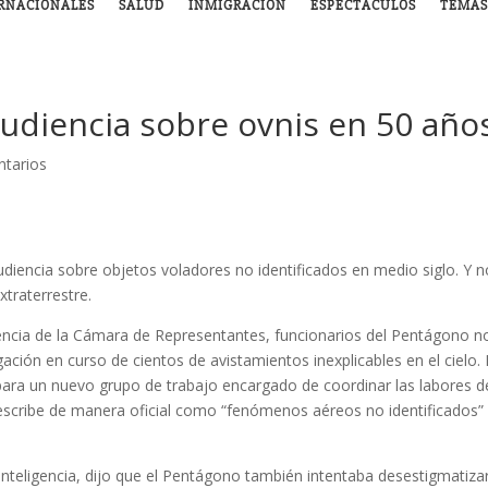
RNACIONALES
SALUD
INMIGRACIÓN
ESPECTÁCULOS
TEMAS
audiencia sobre ovnis en 50 año
tarios
diencia sobre objetos voladores no identificados en medio siglo. Y no
xtraterrestre.
encia de la Cámara de Representantes, funcionarios del Pentágono n
gación en curso de cientos de avistamientos inexplicables en el cielo.
para un nuevo grupo de trabajo encargado de coordinar las labores d
describe de manera oficial como “fenómenos aéreos no identificados”
inteligencia, dijo que el Pentágono también intentaba desestigmatizar