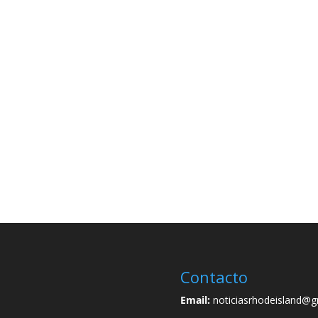
Contacto
Email:
noticiasrhodeisland@g