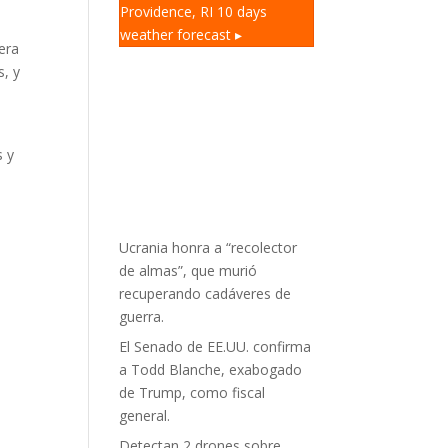
Providence, RI
10 days
weather forecast ▸
era
s, y
s y
Ucrania honra a “recolector
de almas”, que murió
recuperando cadáveres de
guerra.
El Senado de EE.UU. confirma
a Todd Blanche, exabogado
de Trump, como fiscal
general.
Detectan 2 drones sobre