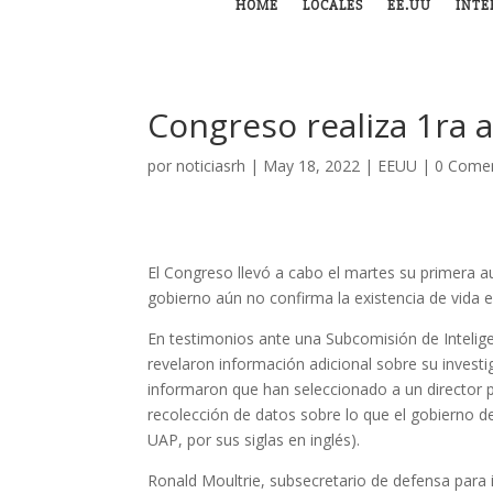
HOME
LOCALES
EE.UU
INTE
Congreso realiza 1ra 
por
noticiasrh
|
May 18, 2022
|
EEUU
|
0 Comen
El Congreso llevó a cabo el martes su primera au
gobierno aún no confirma la existencia de vida e
En testimonios ante una Subcomisión de Intelig
revelaron información adicional sobre su investi
informaron que han seleccionado a un director 
recolección de datos sobre lo que el gobierno 
UAP, por sus siglas en inglés).
Ronald Moultrie, subsecretario de defensa para 