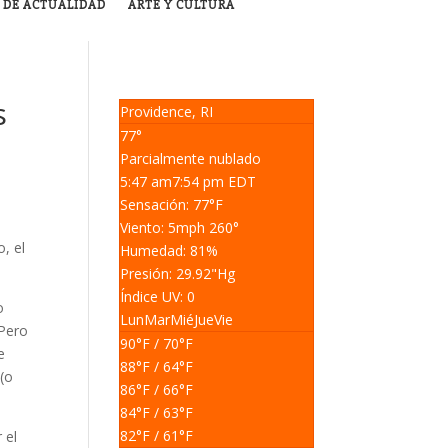
 DE ACTUALIDAD
ARTE Y CULTURA
s
Providence, RI
77°
Parcialmente nublado
5:47 am
7:54 pm EDT
Sensación: 77
°F
Viento: 5
mph
260
°
, el
Humedad: 81
%
Presión: 29.92
"Hg
Índice UV: 0
o
Lun
Mar
Mié
Jue
Vie
 Pero
90
°F
/ 70
°F
e
88
°F
/ 64
°F
 (o
86
°F
/ 66
°F
84
°F
/ 63
°F
82
°F
/ 61
°F
 el