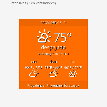
intensivos (2 en ventiladores).
PROVIDENCE, RI
75°
despejado
5:45 am
7:56 pm EDT
sáb
dom
lun
90
°F
/ 72
°F
93
°F
/ 66
°F
90
°F
/ 72
°F
Providence, RI
weather forecast ▸