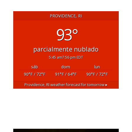
PROVIDENCE, RI
93°
parcialmente nublado
5:45 am
7:56 pm EDT
sáb
dom
lun
90
°F
/ 72
°F
91
°F
/ 64
°F
90
°F
/ 72
°F
Providence, RI
weather forecast for tomorrow ▸