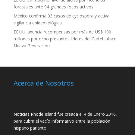
forestales ante 94 grandes focos activos.
México confirma 33 casos de cyclospora y activa
vigilancia epidemiológica
EE.UU. anuncia recompensas por más de US$ 100
millones por ocho presuntos líderes del Cartel Jalisco
Nueva Generación.
Acerca de Nosotros
Noticias Rhode Island fue creada el 4 de Enero 2016,
para cubrir el vacío informativo entre la población
hispano parlante