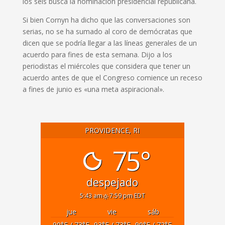
los seis busca la nominación presidencial republicana.
Si bien Cornyn ha dicho que las conversaciones son
serias, no se ha sumado al coro de demócratas que
dicen que se podría llegar a las líneas generales de un
acuerdo para fines de esta semana. Dijo a los
periodistas el miércoles que considera que tener un
acuerdo antes de que el Congreso comience un receso
a fines de junio es «una meta aspiracional».
PROVIDENCE, RI
75°
despejado
5:43 am
7:59 pm EDT
jue
vie
sáb
90
°F
/ 73
°F
93
°F
/ 73
°F
90
°F
/ 72
°F