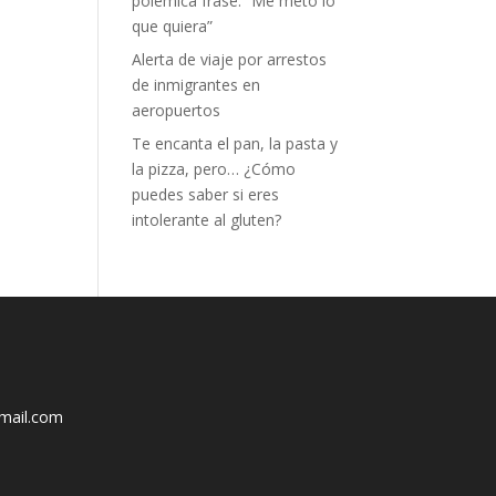
polémica frase: “Me meto lo
que quiera”
Alerta de viaje por arrestos
de inmigrantes en
aeropuertos
Te encanta el pan, la pasta y
la pizza, pero… ¿Cómo
puedes saber si eres
intolerante al gluten?
mail.com