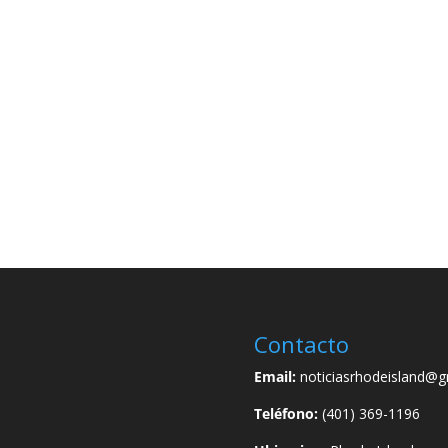
Contacto
Email:
noticiasrhodeisland@g
Teléfono:
(401) 369-1196