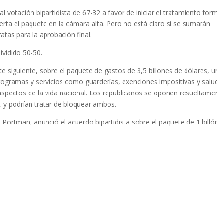
votación bipartidista de 67-32 a favor de iniciar el tratamiento for
erta el paquete en la cámara alta. Pero no está claro si se sumarán
tas para la aprobación final.
ividido 50-50.
te siguiente, sobre el paquete de gastos de 3,5 billones de dólares, u
rogramas y servicios como guarderías, exenciones impositivas y salu
s aspectos de la vida nacional. Los republicanos se oponen resueltame
, y podrían tratar de bloquear ambos.
 Portman, anunció el acuerdo bipartidista sobre el paquete de 1 billó