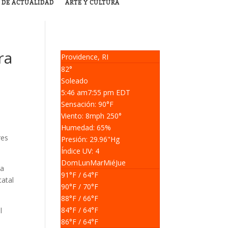
 DE ACTUALIDAD
ARTE Y CULTURA
ra
Providence, RI
82°
Soleado
5:46 am
7:55 pm EDT
Sensación: 90
°F
Viento: 8
mph
250
°
Humedad: 65
%
res
Presión: 29.96
"Hg
Índice UV: 4
Dom
Lun
Mar
Mié
Jue
 a
91
°F
/ 64
°F
tatal
90
°F
/ 70
°F
88
°F
/ 66
°F
84
°F
/ 64
°F
l
86
°F
/ 64
°F