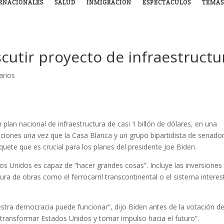
RNACIONALES
SALUD
INMIGRACIÓN
ESPECTÁCULOS
TEMAS
cutir proyecto de infraestructu
arios
n plan nacional de infraestructura de casi 1 billón de dólares, en una
aciones una vez que la Casa Blanca y un grupo bipartidista de senado
quete que es crucial para los planes del presidente Joe Biden.
s Unidos es capaz de “hacer grandes cosas”. Incluye las inversiones
tura de obras como el ferrocarril transcontinental o el sistema interes
tra democracia puede funcionar”, dijo Biden antes de la votación de
ransformar Estados Unidos y tomar impulso hacia el futuro”.