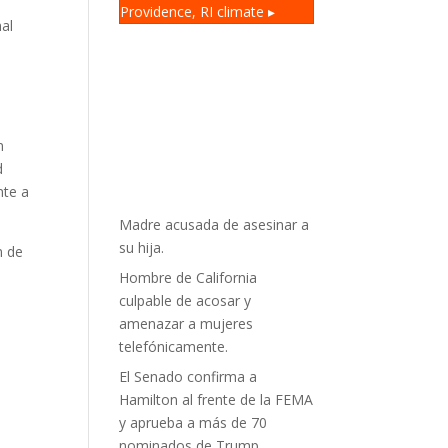
Providence, RI
climate ▸
mal
n
d
nte a
Madre acusada de asesinar a
su hija.
n de
Hombre de California
culpable de acosar y
amenazar a mujeres
telefónicamente.
El Senado confirma a
Hamilton al frente de la FEMA
y aprueba a más de 70
nominados de Trump