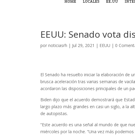
HOME
LOCALES
EE.UU
INTE
EEUU: Senado vota dis
por
noticiasrh
|
Jul 29, 2021
|
EEUU
|
0 Coment
El Senado ha resuelto iniciar la elaboración de u
brusca aceleración tras varias semanas de vacil
acordaron las disposiciones principales de un pa
Biden dijo que el acuerdo demostrará que Estado
largo plazo más grandes en casi un siglo, a la al
de autopistas.
“Este acuerdo es una señal al mundo de que nues
miércoles por la noche. “Una vez más podemos t