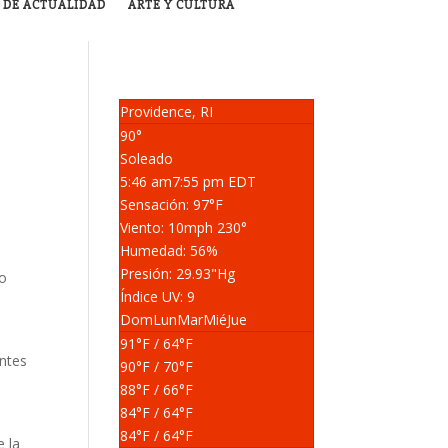
 DE ACTUALIDAD
ARTE Y CULTURA
Providence, RI
90°
Soleado
5:46 am
7:55 pm EDT
Sensación: 97
°F
Viento: 10
mph
230
°
Humedad: 56
%
Presión: 29.93
"Hg
to
Índice UV: 9
Dom
Lun
Mar
Mié
Jue
91
°F
/ 64
°F
entes
90
°F
/ 70
°F
88
°F
/ 66
°F
84
°F
/ 64
°F
84
°F
/ 64
°F
 la