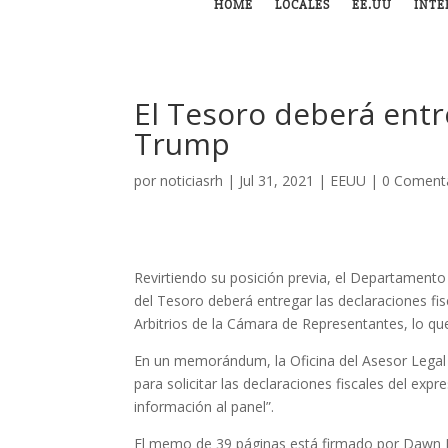
HOME
LOCALES
EE.UU
INTE
El Tesoro deberá entr
Trump
por
noticiasrh
|
Jul 31, 2021
|
EEUU
|
0 Coment
Revirtiendo su posición previa, el Departamento
del Tesoro deberá entregar las declaraciones fi
Arbitrios de la Cámara de Representantes, lo que
En un memorándum, la Oficina del Asesor Legal d
para solicitar las declaraciones fiscales del expr
información al panel”.
El memo de 39 páginas está firmado por Dawn J