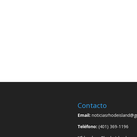
Contacto
Email:
noticiasrhodeisland@g
Teléfono:
(401) 369-1196