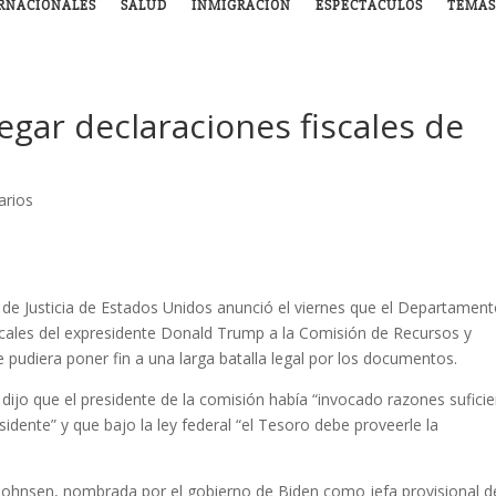
RNACIONALES
SALUD
INMIGRACIÓN
ESPECTÁCULOS
TEMAS
egar declaraciones fiscales de
arios
 de Justicia de Estados Unidos anunció el viernes que el Departamen
scales del expresidente Donald Trump a la Comisión de Recursos y
 pudiera poner fin a una larga batalla legal por los documentos.
ijo que el presidente de la comisión había “invocado razones sufici
esidente” y que bajo la ley federal “el Tesoro debe proveerle la
ohnsen, nombrada por el gobierno de Biden como jefa provisional de