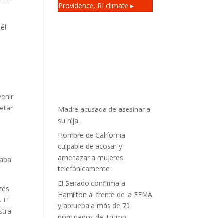
Providence, RI
climate ▸
 él
venir
etar
Madre acusada de asesinar a
su hija.
Hombre de California
culpable de acosar y
amenazar a mujeres
zaba
telefónicamente.
El Senado confirma a
erés
Hamilton al frente de la FEMA
 El
y aprueba a más de 70
stra
nominados de Trump