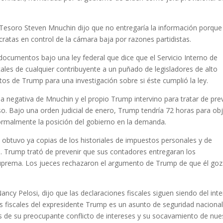
 Tesoro Steven Mnuchin dijo que no entregaría la información porque
ratas en control de la cámara baja por razones partidistas.
ocumentos bajo una ley federal que dice que el Servicio Interno de
ales de cualquier contribuyente a un puñado de legisladores de alto
tos de Trump para una investigación sobre si éste cumplió la ley.
a negativa de Mnuchin y el propio Trump intervino para tratar de pre
o. Bajo una orden judicial de enero, Trump tendría 72 horas para obj
ormalmente la posición del gobierno en la demanda.
r. obtuvo ya copias de los historiales de impuestos personales y de
 Trump trató de prevenir que sus contadores entregaran los
Suprema. Los jueces rechazaron el argumento de Trump de que él go
ncy Pelosi, dijo que las declaraciones fiscales siguen siendo del int
es fiscales del expresidente Trump es un asunto de seguridad nacional.
 de su preocupante conflicto de intereses y su socavamiento de nue