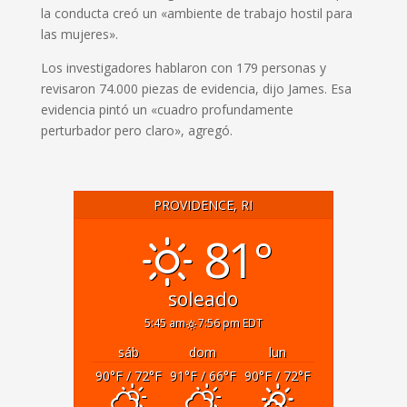
la conducta creó un «ambiente de trabajo hostil para
las mujeres».
Los investigadores hablaron con 179 personas y
revisaron 74.000 piezas de evidencia, dijo James. Esa
evidencia pintó un «cuadro profundamente
perturbador pero claro», agregó.
PROVIDENCE, RI
81°
soleado
5:45 am
7:56 pm EDT
sáb
dom
lun
90
°F
/ 72
°F
91
°F
/ 66
°F
90
°F
/ 72
°F