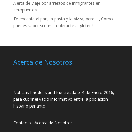
Alerta de viaje por arrestos de inmigrantes en
aeropuertos
Te encanta el pan, la pasta y la pizza, pero… ¿Cómo
puedes saber si eres intolerante al gluten?
Acerca de Nosotros
Noticias Rhode Island fue creada el 4 de Enero 2016,
para cubrir el vacío informativo entre la población
hispano parlante
Contacto
__
Acerca de Nosotros