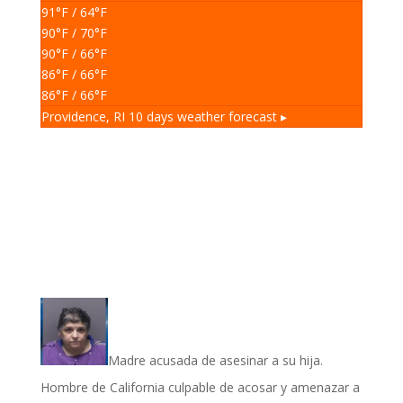
91
°F
/ 64
°F
90
°F
/ 70
°F
90
°F
/ 66
°F
86
°F
/ 66
°F
86
°F
/ 66
°F
Providence, RI
10 days weather forecast ▸
Madre acusada de asesinar a su hija.
Hombre de California culpable de acosar y amenazar a