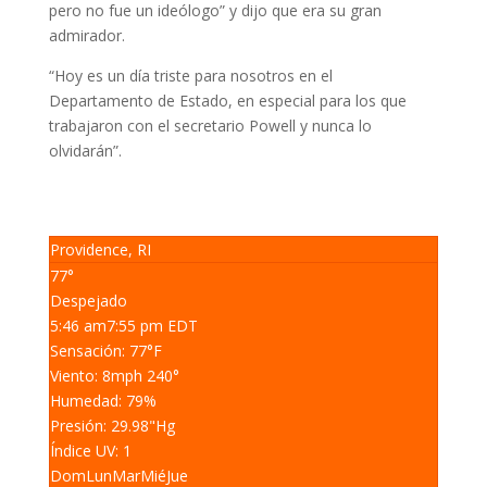
pero no fue un ideólogo” y dijo que era su gran
admirador.
“Hoy es un día triste para nosotros en el
Departamento de Estado, en especial para los que
trabajaron con el secretario Powell y nunca lo
olvidarán”.
Providence, RI
77°
Despejado
5:46 am
7:55 pm EDT
Sensación: 77
°F
Viento: 8
mph
240
°
Humedad: 79
%
Presión: 29.98
"Hg
Índice UV: 1
Dom
Lun
Mar
Mié
Jue