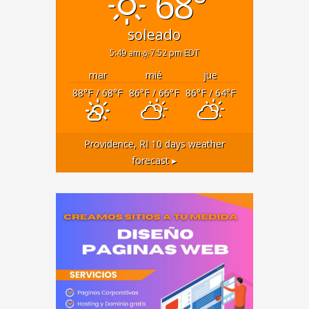
68°
soleado
5:49 am
7:52 pm EDT
mar
mié
jue
88
°F
/ 68
°F
86
°F
/ 66
°F
86
°F
/ 64
°F
Providence, RI
10 days weather
forecast ▸