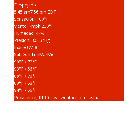
Despejado
5:45 am
7:56 pm EDT
Sensación: 100
°F
Viento: 7
mph
230
°
Humedad: 47
%
Presión: 30.03
"Hg
Índice UV: 8
Sáb
Dom
Lun
Mar
Mié
90
°F
/ 72
°F
93
°F
/ 66
°F
88
°F
/ 70
°F
88
°F
/ 68
°F
84
°F
/ 66
°F
Providence, RI
10 days weather forecast ▸