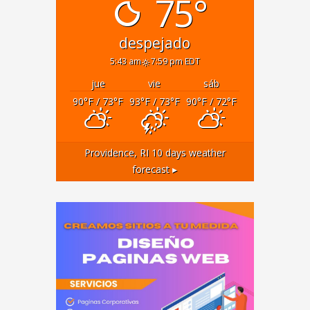
75°
despejado
5:43 am
7:59 pm EDT
jue
vie
sáb
90
°F
/ 73
°F
93
°F
/ 73
°F
90
°F
/ 72
°F
Providence, RI
10 days weather
forecast ▸