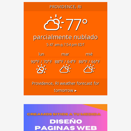
PROVIDENCE, RI
77°
parcialmente nublado
5:47 am
7:54 pm EDT
lun
mar
mié
90
°F
/ 70
°F
88
°F
/ 64
°F
86
°F
/ 66
°F
Providence, RI
weather forecast for
tomorrow ▸