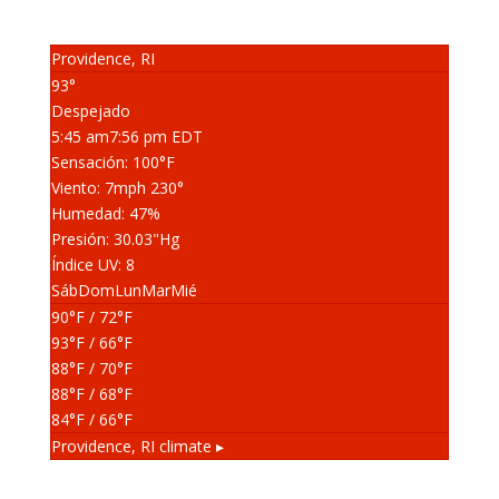
Providence, RI
93°
Despejado
5:45 am
7:56 pm EDT
Sensación: 100
°F
Viento: 7
mph
230
°
Humedad: 47
%
Presión: 30.03
"Hg
Índice UV: 8
Sáb
Dom
Lun
Mar
Mié
90
°F
/ 72
°F
93
°F
/ 66
°F
88
°F
/ 70
°F
88
°F
/ 68
°F
84
°F
/ 66
°F
Providence, RI
climate ▸