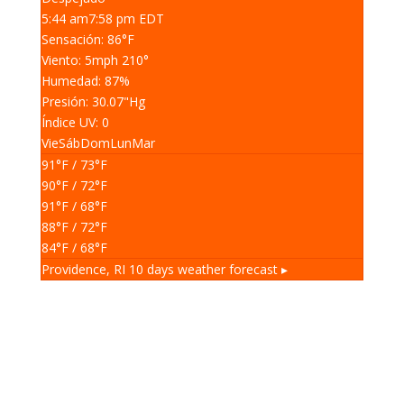
5:44 am
7:58 pm EDT
Sensación: 86
°F
Viento: 5
mph
210
°
Humedad: 87
%
Presión: 30.07
"Hg
Índice UV: 0
Vie
Sáb
Dom
Lun
Mar
91
°F
/ 73
°F
90
°F
/ 72
°F
91
°F
/ 68
°F
88
°F
/ 72
°F
84
°F
/ 68
°F
Providence, RI
10 days weather forecast ▸