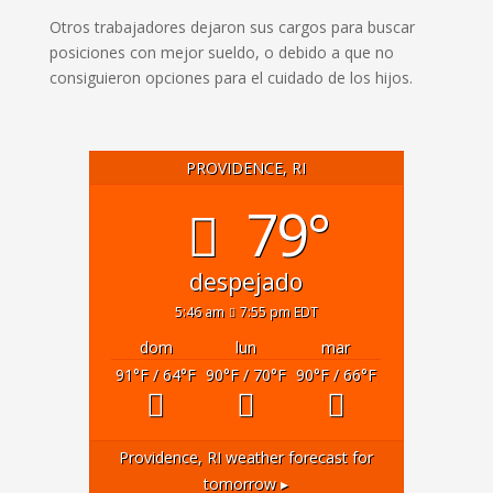
Otros trabajadores dejaron sus cargos para buscar
posiciones con mejor sueldo, o debido a que no
consiguieron opciones para el cuidado de los hijos.
PROVIDENCE, RI
79°
despejado
5:46 am
7:55 pm EDT
dom
lun
mar
91
°F
/ 64
°F
90
°F
/ 70
°F
90
°F
/ 66
°F
Providence, RI
weather forecast for
tomorrow ▸