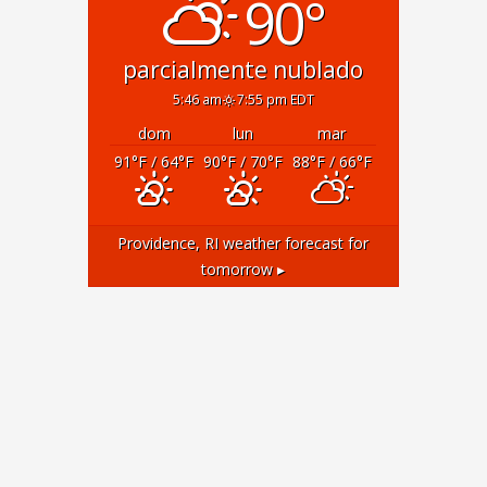
90°
parcialmente nublado
5:46 am
7:55 pm EDT
dom
lun
mar
91
°F
/ 64
°F
90
°F
/ 70
°F
88
°F
/ 66
°F
Providence, RI
weather forecast for
tomorrow ▸