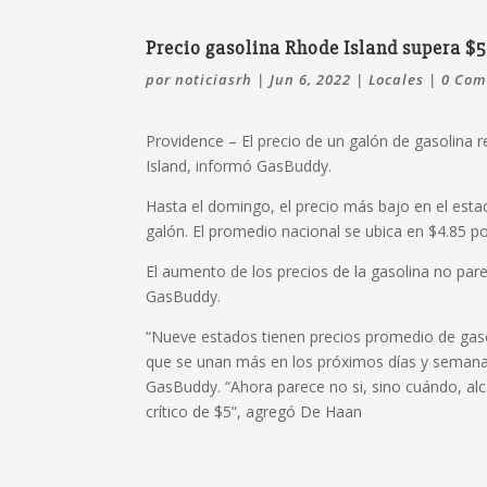
Precio gasolina Rhode Island supera $5
por
noticiasrh
|
Jun 6, 2022
|
Locales
|
0 Com
Providence –
El precio de un galón de gasolina
Island, informó GasBuddy.
Hasta el domingo, el precio más bajo en el esta
galón.
El promedio nacional se ubica en $4.85 po
El aumento de los precios de la gasolina no par
GasBuddy.
“Nueve estados tienen precios promedio de gaso
que se unan más en los próximos días y semanas”
GasBuddy.
“Ahora parece no si, sino cuándo, a
crítico de $5”, agregó De Haan