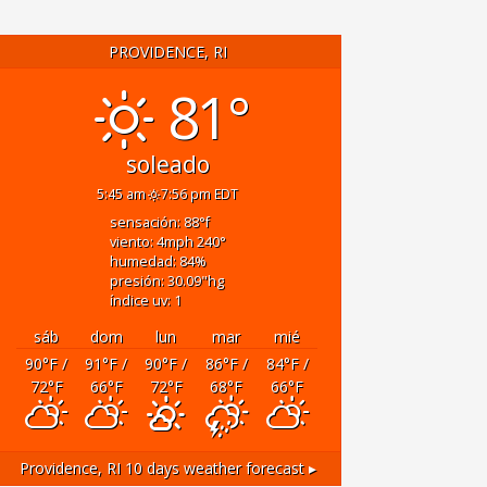
PROVIDENCE, RI
81°
soleado
5:45 am
7:56 pm EDT
sensación: 88
°f
viento: 4
mph
240
°
humedad: 84
%
presión: 30.09
"hg
índice uv: 1
sáb
dom
lun
mar
mié
90
°F
/
91
°F
/
90
°F
/
86
°F
/
84
°F
/
72
°F
66
°F
72
°F
68
°F
66
°F
Providence, RI
10 days weather forecast ▸