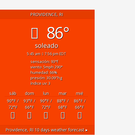
PROVIDENCE, RI
86°
soleado
5:45 am
7:56 pm EDT
sensación: 93
°f
viento: 5
mph
290
°
humedad: 66
%
presión: 30.09
"hg
índice uv: 3
sáb
dom
lun
mar
mié
90
°F
/
93
°F
/
90
°F
/
88
°F
/
86
°F
/
72
°F
66
°F
72
°F
68
°F
66
°F
Providence, RI
10 days weather forecast ▸