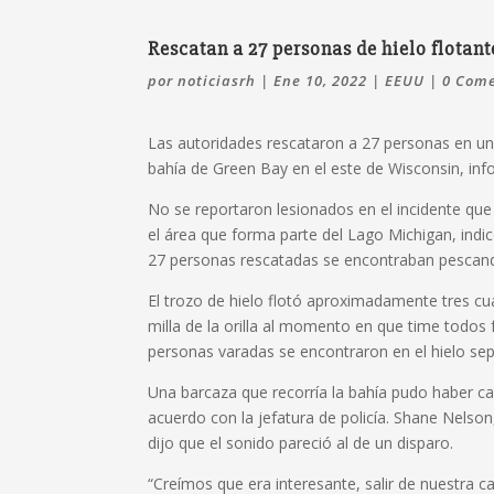
Rescatan a 27 personas de hielo flotan
por
noticiasrh
|
Ene 10, 2022
|
EEUU
|
0 Come
Las autoridades rescataron a 27 personas en un t
bahía de Green Bay en el este de Wisconsin, info
No se reportaron lesionados en el incidente qu
el área que forma parte del Lago Michigan, indi
27 personas rescatadas se encontraban pescand
El trozo de hielo flotó aproximadamente tres cua
milla de la orilla al momento en que time todos 
personas varadas se encontraron en el hielo se
Una barcaza que recorría la bahía pudo haber cau
acuerdo con la jefatura de policía. Shane Nelson
dijo que el sonido pareció al de un disparo.
“Creímos que era interesante, salir de nuestra ca