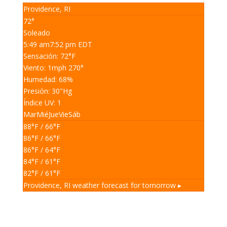
Providence, RI
72°
Soleado
5:49 am
7:52 pm EDT
Sensación: 72
°F
Viento: 1
mph
270
°
Humedad: 68
%
Presión: 30
"Hg
Índice UV: 1
Mar
Mié
Jue
Vie
Sáb
88
°F
/ 66
°F
86
°F
/ 66
°F
86
°F
/ 64
°F
84
°F
/ 61
°F
82
°F
/ 61
°F
Providence, RI
weather forecast for tomorrow ▸