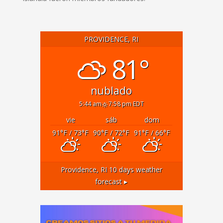
PROVIDENCE, RI
81°
nublado
5:44 am
7:58 pm EDT
vie
sáb
dom
91
°F
/ 73
°F
90
°F
/ 72
°F
91
°F
/ 66
°F
Providence, RI
10 days weather
forecast ▸