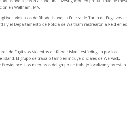
 Rhode Island llevaron a cabo una investigación en profundidad de mes
ección en Waltham, MA.
gitivos Violentos de Rhode Island, la Fuerza de Tarea de Fugitivos d
etts y el Departamento de Policía de Waltham rastrearon a Reid en e
ea de Fugitivos Violentos de Rhode Island está dirigida por los
de Island. El grupo de trabajo también incluye oficiales de Warwick,
Providence. Los miembros del grupo de trabajo localizan y arrestan