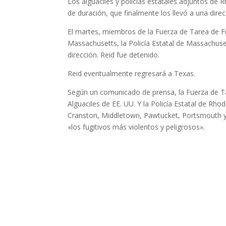
Los alguaciles y policías estatales adjuntos de
de duración, que finalmente los llevó a una dir
El martes, miembros de la Fuerza de Tarea de Fu
Massachusetts, la Policía Estatal de Massachus
dirección. Reid fue detenido.
Reid eventualmente regresará a Texas.
Según un comunicado de prensa, la Fuerza de Tar
Alguaciles de EE. UU. Y la Policía Estatal de Rho
Cranston, Middletown, Pawtucket, Portsmouth y 
«los fugitivos más violentos y peligrosos».