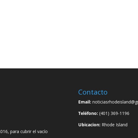
Contacto
Email:
noticiasrhodeisland@g
Teléfono:
(401) 369-1196
Ubicacion:
Rhode Island
016, para cubrir el vacío