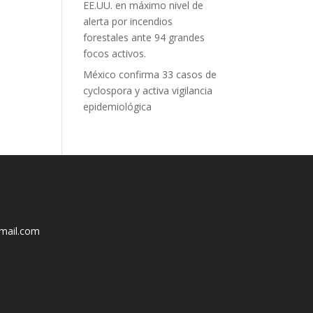
EE.UU. en máximo nivel de
alerta por incendios
forestales ante 94 grandes
focos activos.
México confirma 33 casos de
cyclospora y activa vigilancia
epidemiológica
mail.com