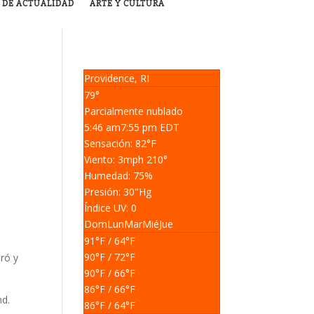
 DE ACTUALIDAD
ARTE Y CULTURA
Providence, RI
79°
Parcialmente nublado
5:46 am
7:55 pm EDT
Sensación: 82
°F
Viento: 3
mph
210
°
Humedad: 75
%
Presión: 30
"Hg
Índice UV: 0
Dom
Lun
Mar
Mié
Jue
91
°F
/ 64
°F
90
°F
/ 72
°F
ró y
90
°F
/ 66
°F
86
°F
/ 66
°F
nd.
86
°F
/ 64
°F