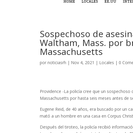
HOME
LOCALES
EE.UU
INTE
Sospechoso de asesin
Waltham, Mass. por br
Massachusetts
por
noticiasrh
|
Nov 4, 2021
|
Locales
|
0 Come
Providence -La policía cree que un sospechoso 
Massachusetts por hasta seis meses antes de se
Eugene Reid, de 40 años, era buscado por un ca
mató a un hombre en una casa en Corpus Christ
Después del tiroteo, la policía recibió informac