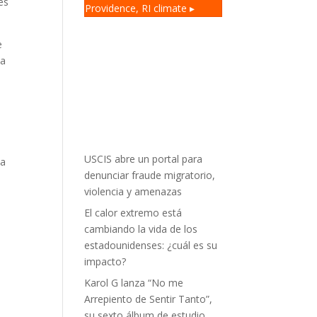
es
Providence, RI
climate ▸
e
sa
USCIS abre un portal para
 a
denunciar fraude migratorio,
violencia y amenazas
El calor extremo está
cambiando la vida de los
estadounidenses: ¿cuál es su
impacto?
Karol G lanza “No me
Arrepiento de Sentir Tanto”,
su sexto álbum de estudio