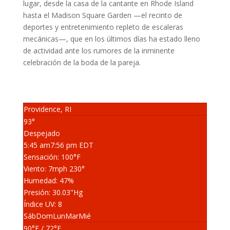
lugar, desde la casa de la cantante en Rhode Island
hasta el Madison Square Garden —el recinto de
deportes y entretenimiento repleto de escaleras
mecánicas—, que en los últimos días ha estado lleno
de actividad ante los rumores de la inminente
celebración de la boda de la pareja.
Providence, RI
93°
Despejado
5:45 am
7:56 pm EDT
Sensación: 100
°F
Viento: 7
mph
230
°
Humedad: 47
%
Presión: 30.03
"Hg
Índice UV: 8
Sáb
Dom
Lun
Mar
Mié
90
°F
/ 72
°F