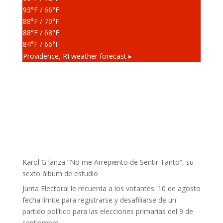
93
°F
/ 66
°F
88
°F
/ 70
°F
88
°F
/ 68
°F
84
°F
/ 66
°F
Providence, RI
weather forecast ▸
Karol G lanza “No me Arrepiento de Sentir Tanto”, su
sexto álbum de estudio
Junta Electoral le recuerda a los votantes: 10 de agosto
fecha límite para registrarse y desafiliarse de un
partido político para las elecciones primarias del 9 de
septiembre.