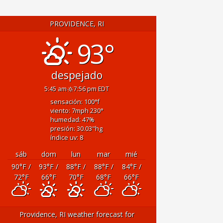
PROVIDENCE, RI
93°
despejado
5:45 am
7:56 pm EDT
sensación: 100
°f
viento: 7
mph
230
°
humedad: 47
%
presión: 30.03
"hg
índice uv: 8
sáb
dom
lun
mar
mié
90
°F
/
93
°F
/
88
°F
/
88
°F
/
84
°F
/
72
°F
66
°F
70
°F
68
°F
66
°F
Providence, RI
weather forecast for