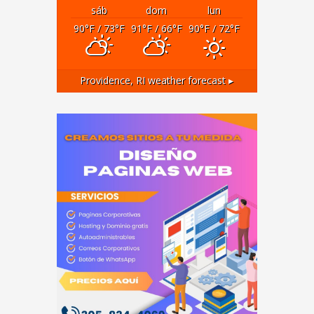
sáb
dom
lun
90
°F
/ 73
°F
91
°F
/ 66
°F
90
°F
/ 72
°F
Providence, RI
weather forecast ▸