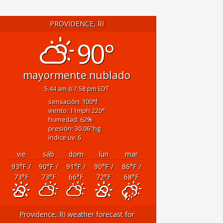
PROVIDENCE, RI
90°
mayormente nublado
5:44 am
7:58 pm EDT
sensación: 100
°f
viento: 11
mph
220
°
humedad: 62
%
presión: 30.06
"hg
índice uv: 6
vie
sáb
dom
lun
mar
93
°F
/
90
°F
/
91
°F
/
90
°F
/
86
°F
/
73
°F
73
°F
66
°F
72
°F
68
°F
Providence, RI
weather forecast for