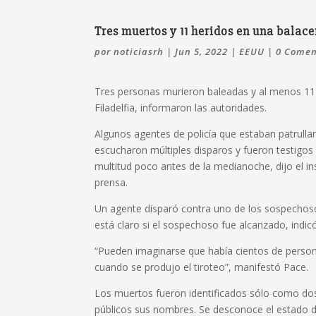
Tres muertos y 11 heridos en una balace
por
noticiasrh
|
Jun 5, 2022
|
EEUU
|
0 Comen
Tres personas murieron baleadas y al menos 11 
Filadelfia, informaron las autoridades.
Algunos agentes de policía que estaban patrullan
escucharon múltiples disparos y fueron testigo
multitud poco antes de la medianoche, dijo el in
prensa.
Un agente disparó contra uno de los sospechoso
está claro si el sospechoso fue alcanzado, indic
“Pueden imaginarse que había cientos de person
cuando se produjo el tiroteo”, manifestó Pace.
Los muertos fueron identificados sólo como do
públicos sus nombres. Se desconoce el estado de