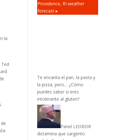
Providence, RI
weather
forecast ▸
n la
e Ted
hard
Te encanta el pan, la pasta y
 de
la pizza, pero… ¿Cómo
puedes saber si eres
intolerante al gluten?
s
 de
Panel LEOBOR
sta
dictamina que sargento