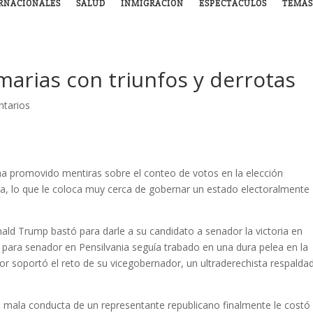
RNACIONALES
SALUD
INMIGRACIÓN
ESPECTÁCULOS
TEMAS
arias con triunfos y derrotas
tarios
ha promovido mentiras sobre el conteo de votos en la elección
ana, lo que le coloca muy cerca de gobernar un estado electoralmente
nald Trump bastó para darle a su candidato a senador la victoria en
o para senador en Pensilvania seguía trabado en una dura pelea en la
ador soportó el reto de su vicegobernador, un ultraderechista respalda
a mala conducta de un representante republicano finalmente le costó 