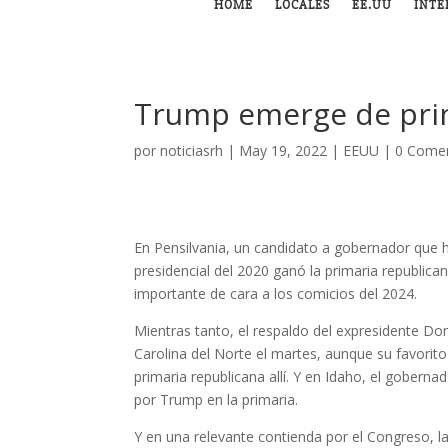
HOME
LOCALES
EE.UU
INTE
Trump emerge de prim
por
noticiasrh
|
May 19, 2022
|
EEUU
|
0 Comen
En Pensilvania, un candidato a gobernador que 
presidencial del 2020 ganó la primaria republic
importante de cara a los comicios del 2024.
Mientras tanto, el respaldo del expresidente Do
Carolina del Norte el martes, aunque su favorit
primaria republicana allí. Y en Idaho, el gobern
por Trump en la primaria.
Y en una relevante contienda por el Congreso, l