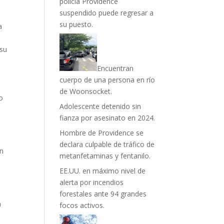
policía Providence
suspendido puede regresar a
su puesto.
a
 su
Encuentran
cuerpo de una persona en río
de Woonsocket.
do
Adolescente detenido sin
fianza por asesinato en 2024.
Hombre de Providence se
declara culpable de tráfico de
on
metanfetaminas y fentanilo.
EE.UU. en máximo nivel de
alerta por incendios
forestales ante 94 grandes
n
focos activos.