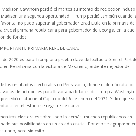
te Madison Cawthorn perdió el martes su intento de reelección incluso
 a Madison una segunda oportunidad”. Trump perdió también cuando l
avorita, no pudo superar al gobernador Brad Little en la primaria del
a crucial primaria republicana para gobernador de Georgia, en la que
ión de fondos.
MPORTANTE PRIMARIA REPUBLICANA.
ial de 2020 es para Trump una prueba clave de lealtad a él en el Parti
do en Pensilvania con la victoria de Mastriano, ardiente negador del
e los resultados electorales en Pensilvania, donde el demócrata Joe
ravanas de autobuses para llevar a partidarios de Trump a Washingt
 precedió el ataque al Capitolio del 6 de enero del 2021. Y dice que si
votante en el estado se registre de nuevo.
s mentiras electorales sobre todo lo demás, muchos republicanos en
inado sus posibilidades en un estado crucial. Por eso se agruparon e
triano, pero sin éxito.