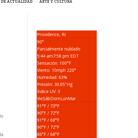
 DE ACTUALIDAD
ARTE Y CULTURA
Providence, RI
90°
Parcialmente nublado
5:44 am
7:58 pm EDT
Sensación: 100
°F
Viento: 10
mph
220
°
Humedad: 63
%
Presión: 30.05
"Hg
Índice UV: 3
Vie
Sáb
Dom
Lun
Mar
91
°F
/ 73
°F
90
°F
/ 72
°F
do
91
°F
/ 68
°F
90
°F
/ 72
°F
86
°F
/ 68
°F
la