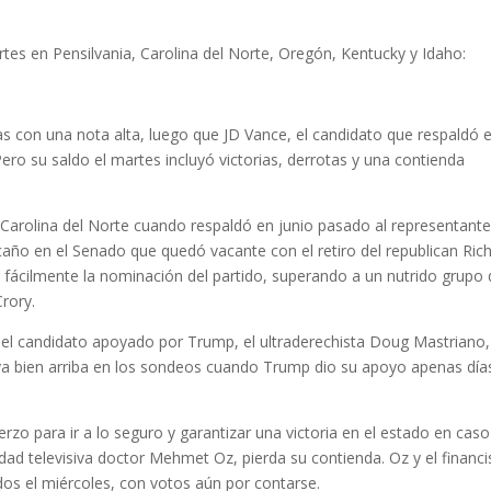
rtes en Pensilvania, Carolina del Norte, Oregón, Kentucky y Idaho:
as con una nota alta, luego que JD Vance, el candidato que respaldó e
ero su saldo el martes incluyó victorias, derrotas y una contienda
n Carolina del Norte cuando respaldó en junio pasado al representant
año en el Senado que quedó vacante con el retiro del republican Ric
 fácilmente la nominación del partido, superando a un nutrido grupo
rory.
, el candidato apoyado por Trump, el ultraderechista Doug Mastriano,
ya bien arriba en los sondeos cuando Trump dio su apoyo apenas día
zo para ir a lo seguro y garantizar una victoria en el estado en caso
idad televisiva doctor Mehmet Oz, pierda su contienda. Oz y el financi
s el miércoles, con votos aún por contarse.