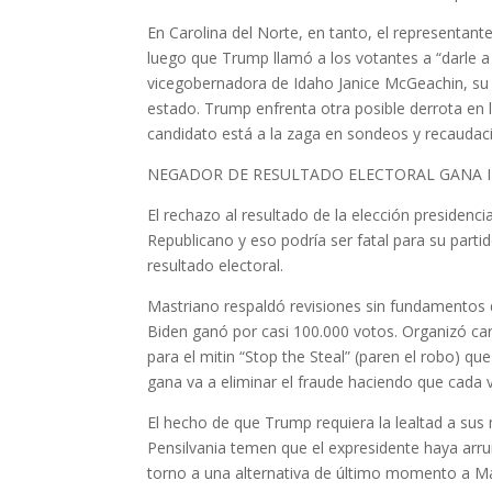
En Carolina del Norte, en tanto, el representan
luego que Trump llamó a los votantes a “darle
vicegobernadora de Idaho Janice McGeachin, su f
estado. Trump enfrenta otra posible derrota en l
candidato está a la zaga en sondeos y recaudac
NEGADOR DE RESULTADO ELECTORAL GANA I
El rechazo al resultado de la elección presidenc
Republicano y eso podría ser fatal para su parti
resultado electoral.
Mastriano respaldó revisiones sin fundamentos d
Biden ganó por casi 100.000 votos. Organizó ca
para el mitin “Stop the Steal” (paren el robo) que
gana va a eliminar el fraude haciendo que cada 
El hecho de que Trump requiera la lealtad a su
Pensilvania temen que el expresidente haya arru
torno a una alternativa de último momento a Mas