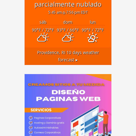
parcialmente nublado
5:45 am
7:56 pm EDT
sáb
dom
lun
90
°F
/ 72
°F
93
°F
/ 66
°F
90
°F
/ 72
°F
Providence, RI
10 days weather
forecast ▸