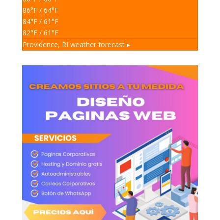
86
°F
/ 64
°F
84
°F
/ 61
°F
82
°F
/ 61
°F
Providence, RI
weather forecast ▸