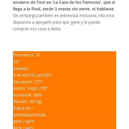
encierro de Toni en ‘La Casa de los Famosos’, que si
llega a la final, serán 3 meses sin verse, ni hablarse
.
Sin embargo,también en entrevista exclusiva, ella está
dispuesta a apoyarlo para que gane y le pueda
comprar esa casa a Alaïa.
Providence, RI
72°
Soleado
5:49 am
7:52 pm EDT
Sensación: 72
°F
Viento: 1
mph
270
°
Humedad: 68
%
Presión: 30
"Hg
Índice UV: 1
Mar
Mié
Jue
Vie
Sáb
88
°F
/ 66
°F
86
°F
/ 66
°F