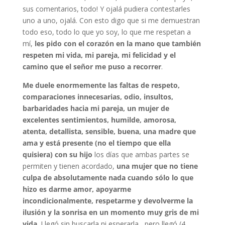
sus comentarios, todo! Y ojalá pudiera contestarles
uno a uno, ojalá. Con esto digo que si me demuestran
todo eso, todo lo que yo soy, lo que me respetan a
mí,
les pido con el corazón en la mano que también
respeten mi vida, mi pareja, mi felicidad y el
camino que el señor me puso a recorrer
.
Me duele enormemente las faltas de respeto,
comparaciones innecesarias, odio, insultos,
barbaridades hacia mi pareja, un mujer de
excelentes sentimientos, humilde, amorosa,
atenta, detallista, sensible, buena, una madre que
ama y está presente (no el tiempo que ella
quisiera) con su hijo
los días que ambas partes se
permiten y tienen acordado,
una mujer que no tiene
culpa de absolutamente nada cuando sólo lo que
hizo es darme amor, apoyarme
incondicionalmente, respetarme y devolverme la
ilusión y la sonrisa en un momento muy gris de mi
vida
. Llegó sin buscarla ni esperarla , pero llegó (4