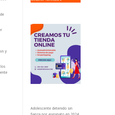
 de
er
us y
 los
iente
Adolescente detenido sin
fianza por asesinato en 2024.