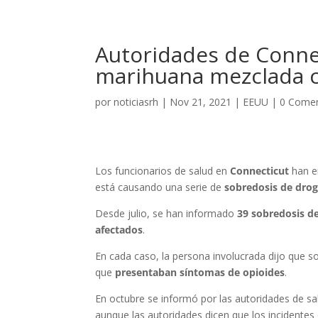
Autoridades de Conne
marihuana mezclada c
por
noticiasrh
|
Nov 21, 2021
|
EEUU
|
0 Comen
Los funcionarios de salud en
Connecticut
han e
está causando una serie de
sobredosis de dro
Desde julio, se han informado
39 sobredosis de
afectados
.
En cada caso, la persona involucrada dijo que s
que
presentaban síntomas de opioides
.
En octubre se informó por las autoridades de s
aunque las autoridades dicen que los incidente