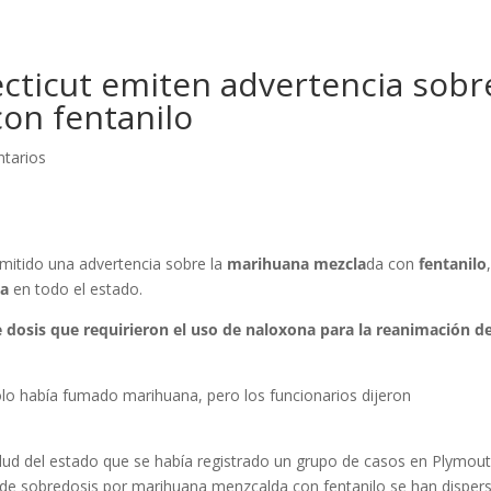
cticut emiten advertencia sobr
on fentanilo
tarios
mitido una advertencia sobre la
marihuana mezcla
da con
fentanilo
ga
en todo el estado.
 dosis que requirieron el uso de naloxona para la reanimación de
olo había fumado marihuana, pero los funcionarios dijeron
alud del estado que se había registrado un grupo de casos en Plymout
s de sobredosis por marihuana menzcalda con fentanilo se han disper