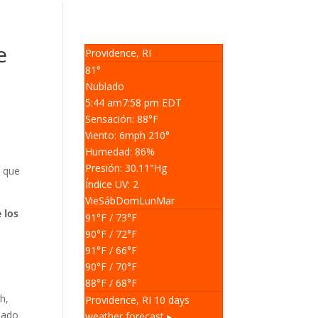
e
Providence, RI
81°
Nublado
5:44 am
7:58 pm EDT
Sensación: 88
°F
Viento: 6
mph
210
°
Humedad: 86
%
Presión: 30.11
"Hg
, que
Índice UV: 2
Vie
Sáb
Dom
Lun
Mar
 los
91
°F
/ 73
°F
90
°F
/ 72
°F
91
°F
/ 66
°F
90
°F
/ 70
°F
88
°F
/ 68
°F
h,
Providence, RI
10 days
sado
weather forecast ▸