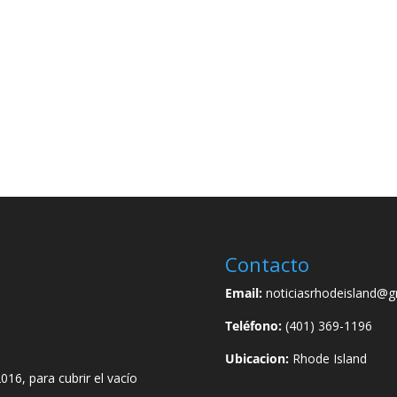
Contacto
Email:
noticiasrhodeisland@g
Teléfono:
(401) 369-1196
Ubicacion:
Rhode Island
016, para cubrir el vacío