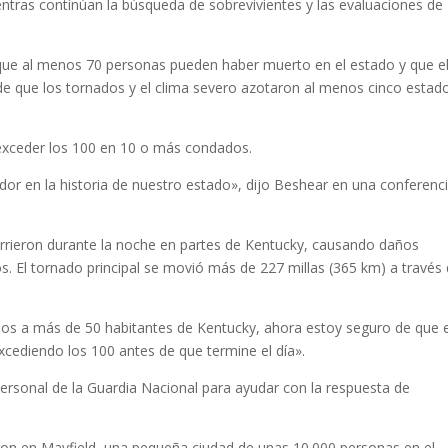
ntras continúan la búsqueda de sobrevivientes y las evaluaciones de
que al menos 70 personas pueden haber muerto en el estado y que e
 que los tornados y el clima severo azotaron al menos cinco estad
exceder los 100 en 10 o más condados.
or en la historia de nuestro estado», dijo Beshear en una conferenc
rrieron durante la noche en partes de Kentucky, causando daños
. El tornado principal se movió más de 227 millas (365 km) a través 
s a más de 50 habitantes de Kentucky, ahora estoy seguro de que 
cediendo los 100 antes de que termine el día».
rsonal de la Guardia Nacional para ayudar con la respuesta de
ron en Mayfield, una pequeña ciudad de unas 10.000 personas en el