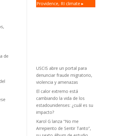
Providence, RI
climate ▸
l
os,
ia de
USCIS abre un portal para
denunciar fraude migratorio,
del
violencia y amenazas
El calor extremo está
cambiando la vida de los
ese
estadounidenses: ¿cuál es su
impacto?
Karol G lanza “No me
Arrepiento de Sentir Tanto”,
su sexto álbum de estudio