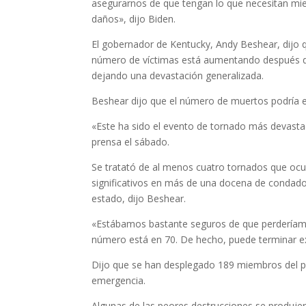
asegurarnos de que tengan lo que necesitan mie
daños», dijo Biden.
El gobernador de Kentucky, Andy Beshear, dijo 
número de víctimas está aumentando después de
dejando una devastación generalizada.
Beshear dijo que el número de muertos podría 
«Este ha sido el evento de tornado más devastad
prensa el sábado.
Se tratató de al menos cuatro tornados que ocu
significativos en más de una docena de condados
estado, dijo Beshear.
«Estábamos bastante seguros de que perderíamo
número está en 70. De hecho, puede terminar ex
Dijo que se han desplegado 189 miembros del pe
emergencia.
Algunas de las peores destrucciones se produje