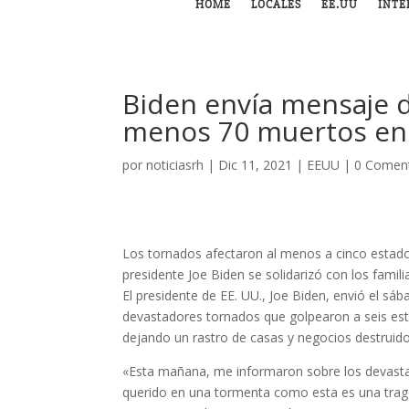
HOME
LOCALES
EE.UU
INTE
Biden envía mensaje d
menos 70 muertos en
por
noticiasrh
|
Dic 11, 2021
|
EEUU
|
0 Coment
Los tornados afectaron al menos a cinco estados
presidente Joe Biden se solidarizó con los familia
El presidente de EE. UU., Joe Biden, envió el sá
devastadores tornados que golpearon a seis es
dejando un rastro de casas y negocios destruido
«Esta mañana, me informaron sobre los devastad
querido en una tormenta como esta es una trag