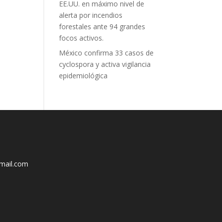
EE.UU. en máximo nivel de
alerta por incendios
forestales ante 94 grandes
focos activos.
México confirma 33 casos de
cyclospora y activa vigilancia
epidemiológica
mail.com