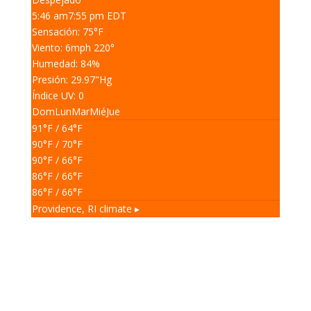
5:46 am
7:55 pm EDT
Sensación: 75
°F
Viento: 6
mph
220
°
Humedad: 84
%
Presión: 29.97
"Hg
Índice UV: 0
Dom
Lun
Mar
Mié
Jue
91
°F
/ 64
°F
90
°F
/ 70
°F
90
°F
/ 66
°F
86
°F
/ 66
°F
86
°F
/ 66
°F
Providence, RI
climate ▸