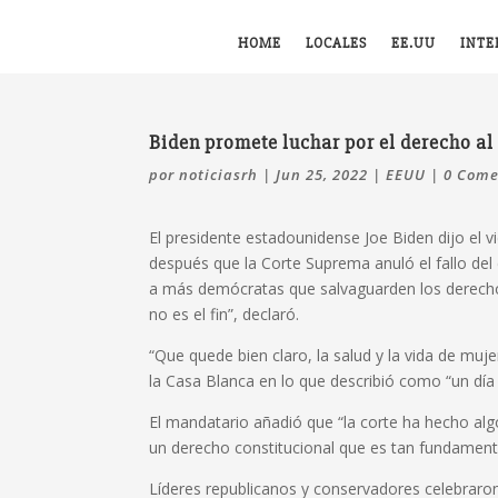
HOME
LOCALES
EE.UU
INTE
Biden promete luchar por el derecho al
por
noticiasrh
|
Jun 25, 2022
|
EEUU
|
0 Come
El presidente estadounidense Joe Biden dijo el v
después que la Corte Suprema anuló el fallo del
a más demócratas que salvaguarden los derecho
no es el fin”, declaró.
“Que quede bien claro, la salud y la vida de muj
la Casa Blanca en lo que describió como “un día tr
El mandatario añadió que “la corte ha hecho al
un derecho constitucional que es tan fundament
Líderes republicanos y conservadores celebraro