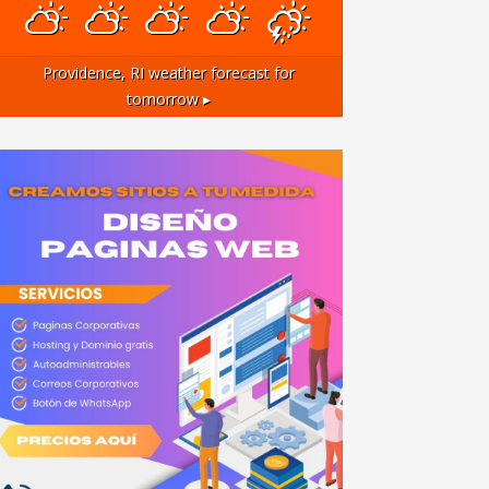
Providence, RI
weather forecast for
tomorrow ▸