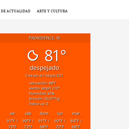
 DE ACTUALIDAD
ARTE Y CULTURA
PROVIDENCE, RI
81°
despejado
5:44 am
7:58 pm EDT
sensación: 88
°f
viento: 6
mph
210
°
humedad: 82
%
presión: 30.07
"hg
índice uv: 0
vie
sáb
dom
lun
mar
91
°F
/
90
°F
/
91
°F
/
90
°F
/
84
°F
/
73
°F
72
°F
68
°F
72
°F
68
°F