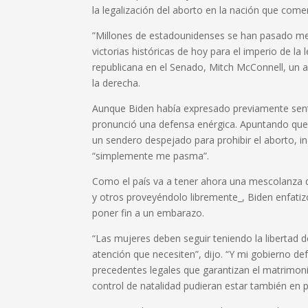
la legalización del aborto en la nación que com
”Millones de estadounidenses se han pasado me
victorias históricas de hoy para el imperio de la l
republicana en el Senado, Mitch McConnell, un ar
la derecha.
Aunque Biden había expresado previamente senti
pronunció una defensa enérgica. Apuntando que 
un sendero despejado para prohibir el aborto, in
“simplemente me pasma”.
Como el país va a tener ahora una mescolanza d
y otros proveyéndolo libremente_, Biden enfatizó
poner fin a un embarazo.
“Las mujeres deben seguir teniendo la libertad d
atención que necesiten”, dijo. “Y mi gobierno d
precedentes legales que garantizan el matrimon
control de natalidad pudieran estar también en p