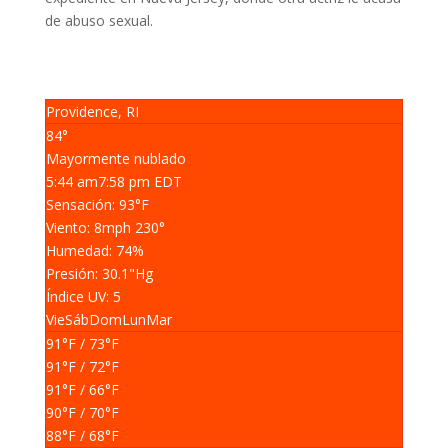
de abuso sexual.
Providence, RI
84°
Mayormente nublado
5:44 am
7:58 pm EDT
Sensación: 93
°F
Viento: 8
mph
230
°
Humedad: 74
%
Presión: 30.1
"Hg
Índice UV: 5
Vie
Sáb
Dom
Lun
Mar
91
°F
/ 73
°F
91
°F
/ 72
°F
91
°F
/ 66
°F
90
°F
/ 70
°F
88
°F
/ 68
°F