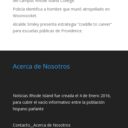
del campus Rhode Island College.
Policía identifica a hombre que murió atropellado en
Woonsocket.
Alcalde Smiley presenta estrategia “craddle to career”
para escuelas públicas de Providence.
Acerca de Nosotros
Noticias Rhode Island fue creada el 4 de Enero 2016,
para cubrir el vacío informativo entre la población
hispano parlante
Contacto
__
Acerca de Nosotros