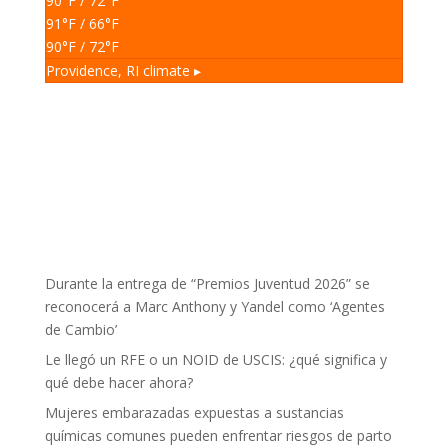
90
°F
/ 72
°F
91
°F
/ 66
°F
90
°F
/ 72
°F
Providence, RI
climate ▸
Durante la entrega de “Premios Juventud 2026” se
reconocerá a Marc Anthony y Yandel como ‘Agentes
de Cambio’
Le llegó un RFE o un NOID de USCIS: ¿qué significa y
qué debe hacer ahora?
Mujeres embarazadas expuestas a sustancias
químicas comunes pueden enfrentar riesgos de parto