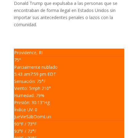
Donald Trump que expulsaba a las personas que se
encontraban de forma ilegal en Estados Unidos sin
importar sus antecedentes penales o lazos con la
comunidad.
Providence, RI
75°
Parcialmente nublado
5:43 am
7:59 pm EDT
Sensación: 75
°F
Viento: 5
mph
210
°
Humedad: 79
%
Presión: 30.13
"Hg
Índice UV: 0
Jue
Vie
Sáb
Dom
Lun
90
°F
/ 73
°F
93
°F
/ 73
°F