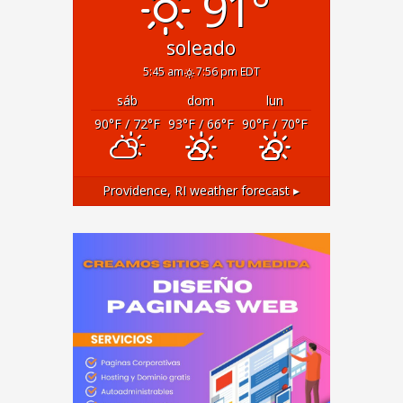
91°
soleado
5:45 am
7:56 pm EDT
sáb
dom
lun
90
°F
/ 72
°F
93
°F
/ 66
°F
90
°F
/ 70
°F
Providence, RI
weather forecast ▸