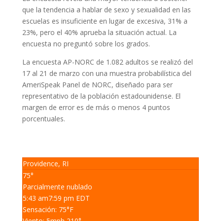
que la tendencia a hablar de sexo y sexualidad en las
escuelas es insuficiente en lugar de excesiva, 31% a
23%, pero el 40% aprueba la situación actual. La
encuesta no preguntó sobre los grados.
La encuesta AP-NORC de 1.082 adultos se realizó del
17 al 21 de marzo con una muestra probabilística del
AmeriSpeak Panel de NORC, diseñado para ser
representativo de la población estadounidense. El
margen de error es de más o menos 4 puntos
porcentuales.
Providence, RI
75°
Parcialmente nublado
5:43 am
7:59 pm EDT
Sensación: 75
°F
Viento: 5
mph
210
°