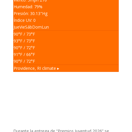
Humedad: 79
%
Presión: 30.13
"Hg
Índice UV: 0
Jue
Vie
Sáb
Dom
Lun
90
°F
/ 73
°F
93
°F
/ 73
°F
90
°F
/ 72
°F
91
°F
/ 66
°F
90
°F
/ 72
°F
Providence, RI
climate ▸
Durante la entrega de “Premios Juventud 2026” se