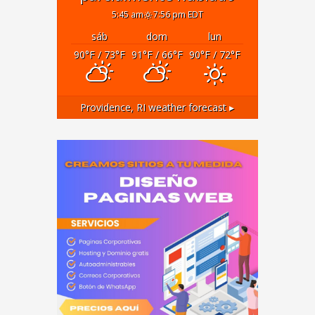
5:45 am
7:56 pm EDT
sáb
dom
lun
90
°F
/ 73
°F
91
°F
/ 66
°F
90
°F
/ 72
°F
Providence, RI
weather forecast ▸