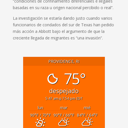
“condiciones de confinamiento diferenciales e ilegales
basadas en su raza u origen nacional percibido o real”.
La investigación se estaría dando justo cuando varios
funcionarios de condados del sur de Texas han pedido
más acción a Abbott bajo el argumento de que la
creciente llegada de migrantes es “una invasión”.
PROVIDENCE, RI
75°
despejado
5:47 am
7:54 pm EDT
lun
mar
mié
90
°F
/ 70
°F
90
°F
/ 66
°F
84
°F
/ 64
°F