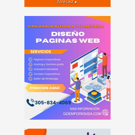
forecast ▸