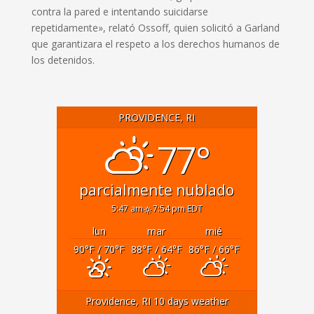
contra la pared e intentando suicidarse
repetidamente», relató Ossoff, quien solicitó a Garland
que garantizara el respeto a los derechos humanos de
los detenidos.
PROVIDENCE, RI
77°
parcialmente nublado
5:47 am
7:54 pm EDT
lun
mar
mié
90
°F
/ 70
°F
88
°F
/ 64
°F
86
°F
/ 66
°F
Providence, RI
10 days weather